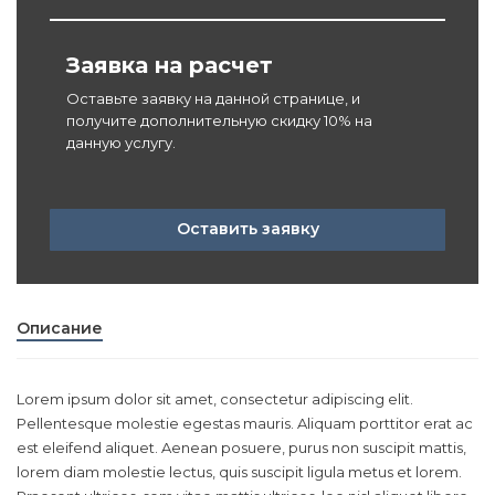
Заявка на расчет
Оставьте заявку на данной странице, и
получите дополнительную скидку 10% на
данную услугу.
Оставить заявку
Описание
Lorem ipsum dolor sit amet, consectetur adipiscing elit.
Pellentesque molestie egestas mauris. Aliquam porttitor erat ac
est eleifend aliquet. Aenean posuere, purus non suscipit mattis,
lorem diam molestie lectus, quis suscipit ligula metus et lorem.