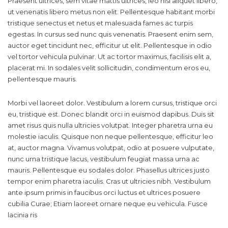
Praesent ultrices, sem vitae mattis ultrices, leo nisl aliquet libero,
ut venenatis libero metus non elit. Pellentesque habitant morbi
tristique senectus et netus et malesuada fames ac turpis
egestas. In cursus sed nunc quis venenatis. Praesent enim sem,
auctor eget tincidunt nec, efficitur ut elit. Pellentesque in odio
vel tortor vehicula pulvinar. Ut ac tortor maximus, facilisis elit a,
placerat mi. In sodales velit sollicitudin, condimentum eros eu,
pellentesque mauris.
Morbi vel laoreet dolor. Vestibulum a lorem cursus, tristique orci
eu, tristique est. Donec blandit orci in euismod dapibus. Duis sit
amet risus quis nulla ultricies volutpat. Integer pharetra urna eu
molestie iaculis. Quisque non neque pellentesque, efficitur leo
at, auctor magna. Vivamus volutpat, odio at posuere vulputate,
nunc urna tristique lacus, vestibulum feugiat massa urna ac
mauris. Pellentesque eu sodales dolor. Phasellus ultrices justo
tempor enim pharetra iaculis. Cras ut ultricies nibh. Vestibulum
ante ipsum primis in faucibus orci luctus et ultrices posuere
cubilia Curae; Etiam laoreet ornare neque eu vehicula. Fusce
lacinia ris