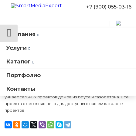
+7 (900) 055-03-16
Компания
Информация
Новости
Обновление каталога готовых проектов
Услуги
Обновление каталога
Каталог
готовых проектов
Портфолио
Контакты
Наши разработчика составили более 100 готовых
универсальных проектов домов из бруса и газобетона. Все
проекта с сегодняшнего дня доступны в нашем каталоге
проектов.